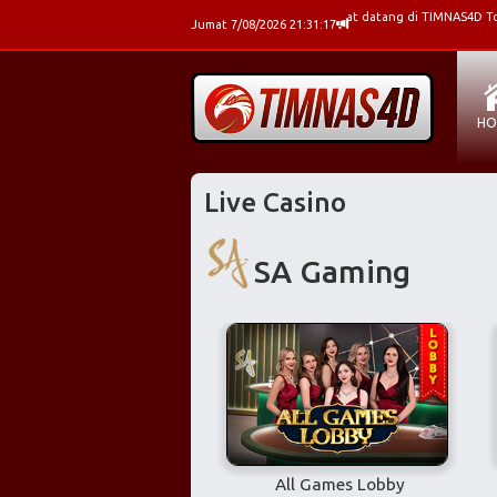
Selamat datang di TIMNAS4D Togel
Jumat 7/08/2026 21:31:18
HO
Live Casino
SA Gaming
All Games Lobby