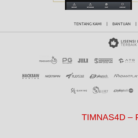
TENTANG KAMI
|
BANTUAN
|
TIMNAS4D – Po