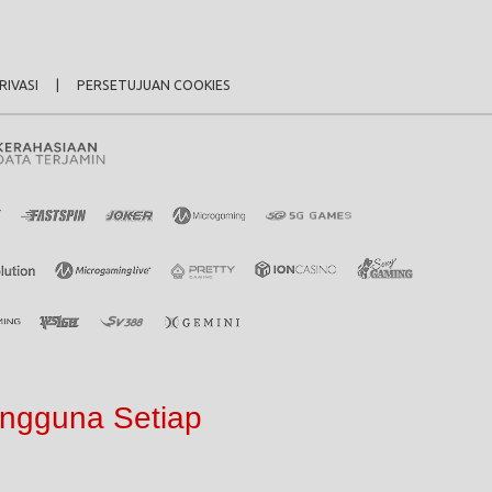
RIVASI
|
PERSETUJUAN COOKIES
engguna Setiap