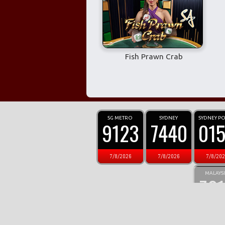
Fish Prawn Crab
SG METRO
SYDNEY
SYDNEY P
9123
7440
01
7/8/2026
7/8/2026
7/8/20
MALAYS
72
7/8/20