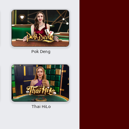
Pok Deng
Thai HiLo