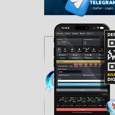
TELEGRA
Daftar
Login