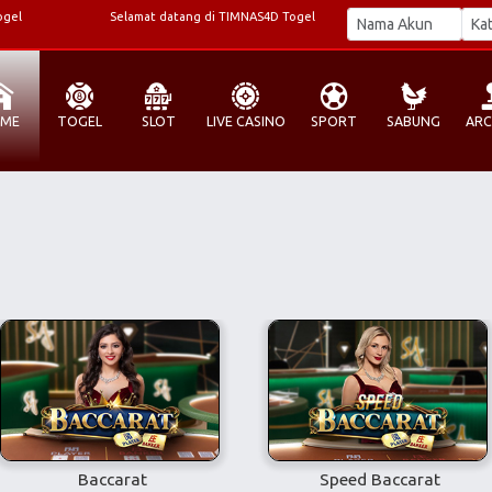
Selamat datang di TIMNAS4D Togel
ME
TOGEL
SLOT
LIVE CASINO
SPORT
SABUNG
ARC
Baccarat
Speed Baccarat