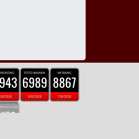
ONGKONG
TOTO WUHAN
HK SIANG
943
6989
8867
/8/2026
8/8/2026
7/8/2026
MACAU 2200
178
7/8/2026