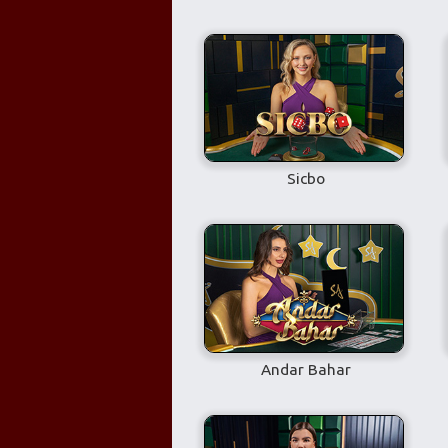
Sicbo
Andar Bahar