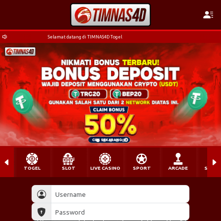
Selamat datang di TIMNAS4D Togel
TOGEL
SLOT
LIVE CASINO
SPORT
ARCADE
SABU