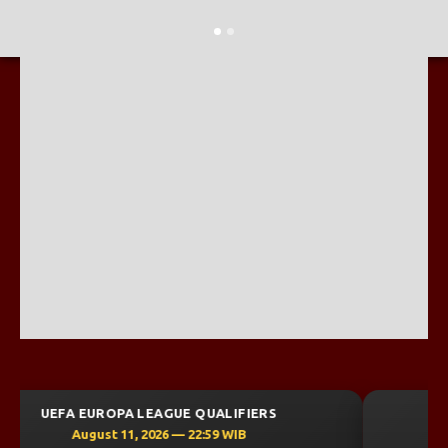
SPAIN LA LIGA
August 16, 2026 — 02:30 WIB