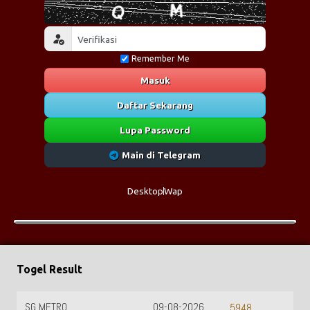
Remember Me
Masuk
Daftar Sekarang
Lupa Password
Main di Telegram
Desktop
Wap
Togel Result
SG METRO
09-08-2026
5948