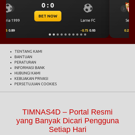
0 : 0
Previous
Next
BET NOW
C
Sevilla
Rayo Vallecano
93
0.25
0.95
-0.25
0.95
TENTANG KAMI
BANTUAN
PERATURAN
INFORMASI BANK
HUBUNGI KAMI
KEBIJAKAN PRIVASI
PERSETUJUAN COOKIES
TIMNAS4D – Portal Resmi
yang Banyak Dicari Pengguna
Setiap Hari