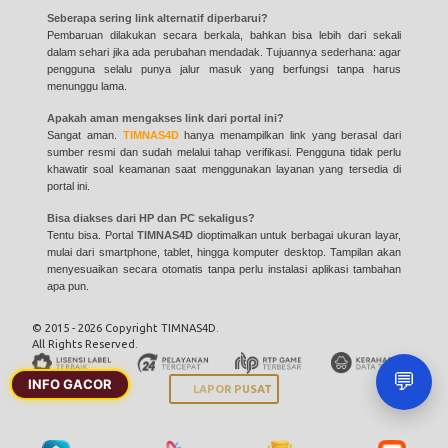
Seberapa sering link alternatif diperbarui?
Pembaruan dilakukan secara berkala, bahkan bisa lebih dari sekali
dalam sehari jika ada perubahan mendadak. Tujuannya sederhana: agar
pengguna selalu punya jalur masuk yang berfungsi tanpa harus
menunggu lama.
Apakah aman mengakses link dari portal ini?
Sangat aman.
TIMNAS4D
hanya menampilkan link yang berasal dari
sumber resmi dan sudah melalui tahap verifikasi. Pengguna tidak perlu
khawatir soal keamanan saat menggunakan layanan yang tersedia di
portal ini.
Bisa diakses dari HP dan PC sekaligus?
Tentu bisa. Portal
TIMNAS4D
dioptimalkan untuk berbagai ukuran layar,
mulai dari smartphone, tablet, hingga komputer desktop. Tampilan akan
menyesuaikan secara otomatis tanpa perlu instalasi aplikasi tambahan
apa pun.
© 2015 - 2026 Copyright TIMNAS4D.
All Rights Reserved.
💬
INFO GACOR
LAPOR PUSAT